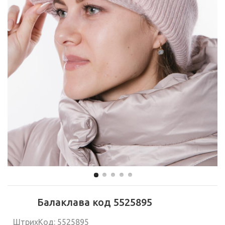
Балаклава код 5525895
ШтрихКод: 5525895