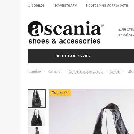
О бренде
Покупателям
Программа лояльности
Для сти
влюблен
ЖЕНСКАЯ ОБУВЬ
Главная
-
Каталог
-
Сумки и аксессуары
-
Сумки
-
Шоп
По акции