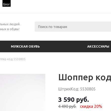
Блог
льных людей.
ных в обувь!
МУЖСКАЯ ОБУВЬ
АКСЕССУАРЫ
пер код 5530805
Шоппер код
ШтрихКод: 5530805
3 590 руб.
4 490 руб.
скидка 20%