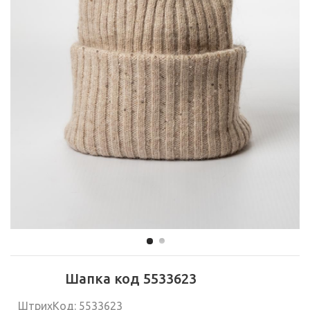
Шапка код 5533623
ШтрихКод: 5533623