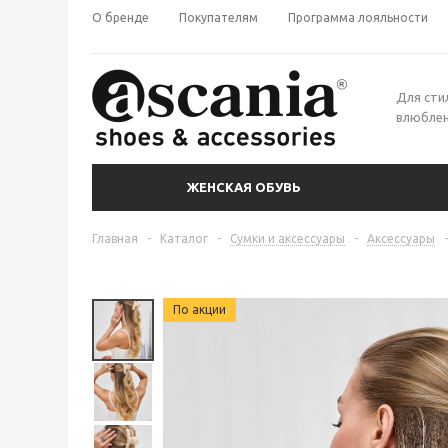
О бренде
Покупателям
Программа лояльности
Для сти
влюблен
ЖЕНСКАЯ ОБУВЬ
Главная
-
Каталог
-
Сумки и аксессуары
-
Аксессуары
-
По акции