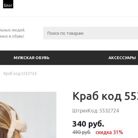
Блог
льных людей.
ных в обувь!
МУЖСКАЯ ОБУВЬ
АКСЕССУАРЫ
Краб код 5532724
Краб код 55
ШтрихКод: 5532724
340 руб.
490 руб.
скидка 31%