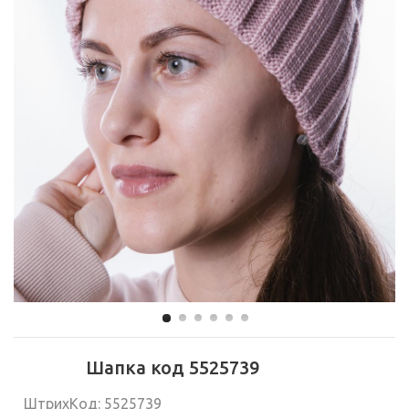
Шапка код 5525739
ШтрихКод: 5525739