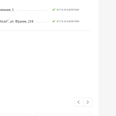
Есть в наличии
Военная, 5
Есть в наличии
Молл", ул. Фрунзе, 238
Есть в наличии
Ватутина, 107
Есть в наличии
пл. К. Маркса, 7
Есть в наличии
 9 мая 77
Есть в наличии
ул. Телевизорная, 1 ст 4