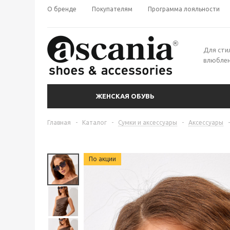
О бренде
Покупателям
Программа лояльности
Для сти
влюблен
ЖЕНСКАЯ ОБУВЬ
Главная
-
Каталог
-
Сумки и аксессуары
-
Аксессуары
-
По акции