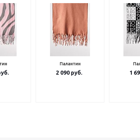
тин
Палантин
Па
руб.
2 090 руб.
1 69