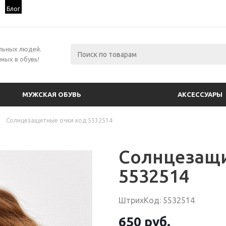
Блог
льных людей.
ных в обувь!
МУЖСКАЯ ОБУВЬ
АКСЕССУАРЫ
Солнцезащитные очки код 5532514
Солнцезащи
5532514
ШтрихКод: 5532514
650 руб.