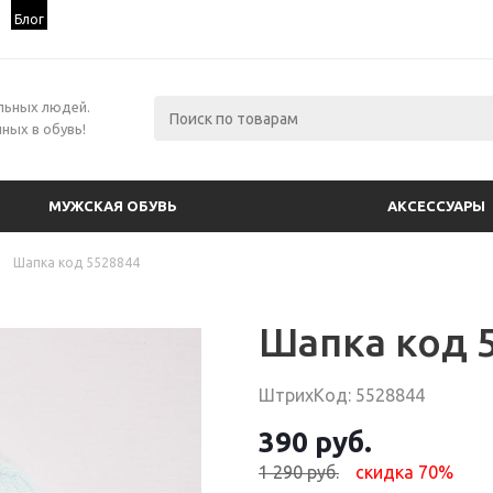
Блог
льных людей.
ных в обувь!
МУЖСКАЯ ОБУВЬ
АКСЕССУАРЫ
Шапка код 5528844
Шапка код 
ШтрихКод: 5528844
390 руб.
1 290 руб.
скидка 70%