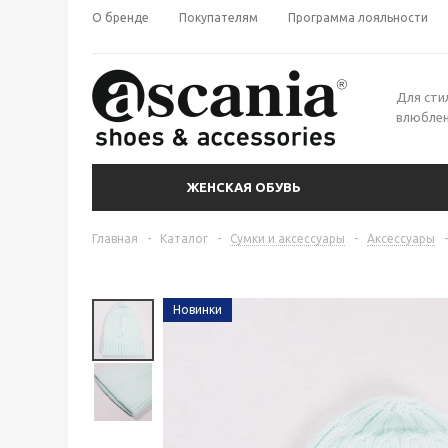
О бренде
Покупателям
Программа лояльности
Для сти
влюблен
ЖЕНСКАЯ ОБУВЬ
Главная
-
Каталог
-
Сумки и аксессуары
-
Аксессуары
-
Новинки