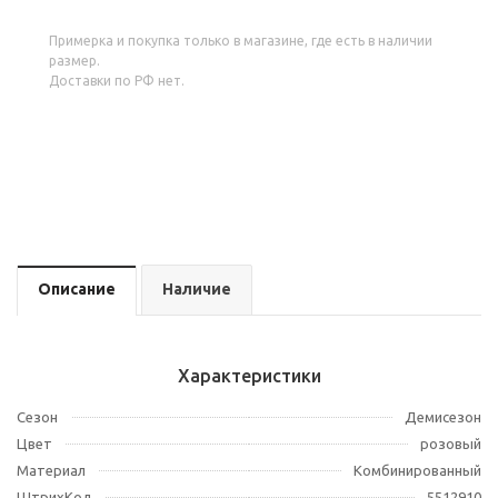
Примерка и покупка только в магазине, где есть в наличии
размер.
Доставки по РФ нет.
Описание
Наличие
Характеристики
Сезон
Демисезон
Цвет
розовый
Материал
Комбинированный
ШтрихКод
5512910