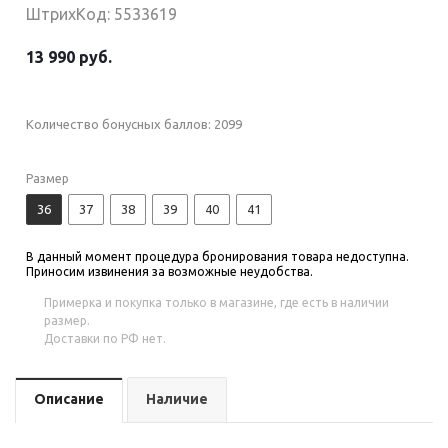
ШтрихКод: 5533619
13 990 руб.
Количество бонусных баллов:
2099
Размер
36
37
38
39
40
41
В данный момент процедура бронирования товара недоступна.
Приносим извинения за возможные неудобства.
Примерка и покупка только в магазине, где есть в наличии
размер.
Доставки по РФ нет.
Описание
Наличие