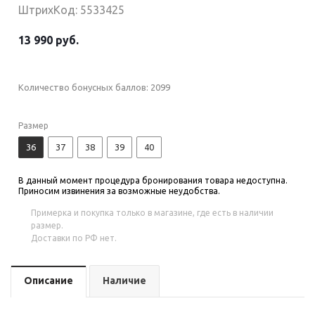
ШтрихКод: 5533425
13 990 руб.
Количество бонусных баллов:
2099
Размер
36
37
38
39
40
В данный момент процедура бронирования товара недоступна.
Приносим извинения за возможные неудобства.
Примерка и покупка только в магазине, где есть в наличии
размер.
Доставки по РФ нет.
Описание
Наличие