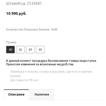
ШтрихКод: 5533681
10 990 руб.
Количество бонусных баллов:
1649
Размер
40
42
43
45
В данный момент процедура бронирования товара недоступна.
Приносим извинения за возможные неудобства.
Примерка и покупка только в магазине, где есть в наличии
размер.
Доставки по РФ нет.
Описание
Наличие