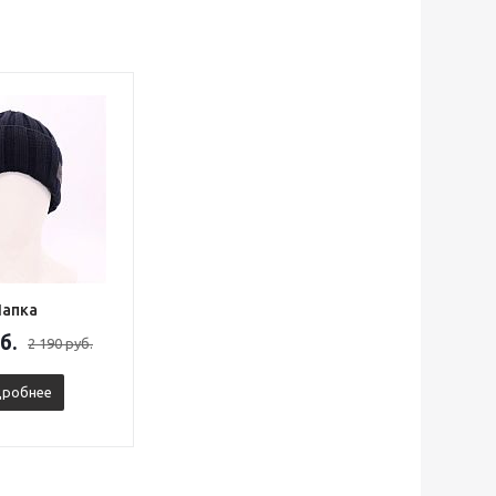
апка
б.
2 190 руб.
робнее