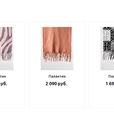
тин
Палантин
Па
руб.
2 090 руб.
1 69