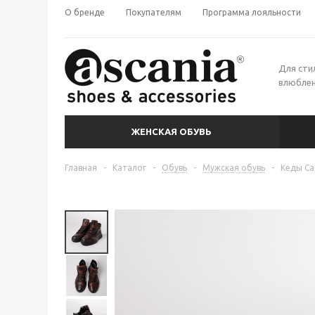
О бренде
Покупателям
Программа лояльности
Для сти
влюблен
ЖЕНСКАЯ ОБУВЬ
Главная
-
Каталог
-
Обувь
-
Мужская обувь
-
Кеды Ca