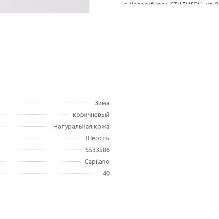
г. Новосибирск, СТЦ "МЕГА", ул. 
Зима
коричневый
Натуральная кожа
Шерсть
5533586
Capilano
40