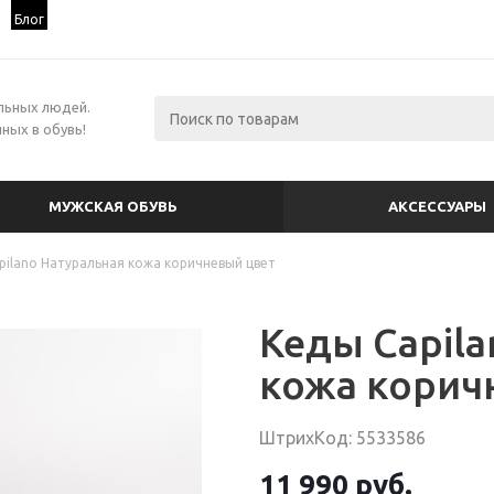
Блог
льных людей.
ных в обувь!
МУЖСКАЯ ОБУВЬ
АКСЕССУАРЫ
pilano Натуральная кожа коричневый цвет
Кеды Capil
кожа корич
ШтрихКод: 5533586
11 990 руб.