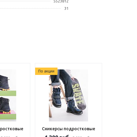
5523812
31
По акции
дростковые
Сникерсы подростковые