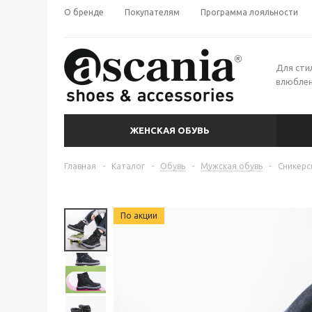
О бренде
Покупателям
Программа лояльности
Для сти
влюблен
ЖЕНСКАЯ ОБУВЬ
Главная
-
Каталог
-
Обувь
-
Мужская обувь
-
Сникерс
По акции