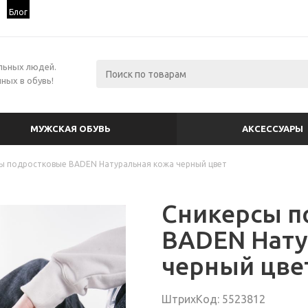
Блог
льных людей.
ных в обувь!
МУЖСКАЯ ОБУВЬ
АКСЕССУАРЫ
ы подростковые BADEN Натуральная кожа черный цвет
Сникерсы п
BADEN Нату
черный цве
ШтрихКод: 5523812