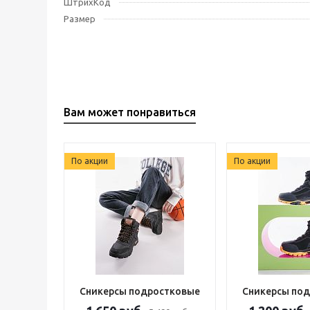
ШтрихКод
Размер
Вам может понравиться
По акции
По акции
Сникерсы подростковые
Сникерсы по